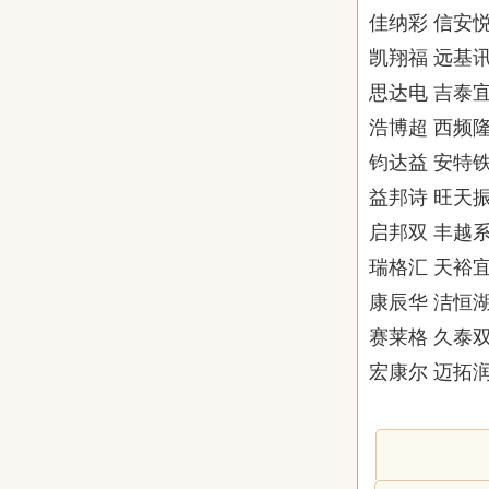
佳纳彩 信安悦
凯翔福 远基讯
思达电 吉泰宜
浩博超 西频隆
钧达益 安特铁
益邦诗 旺天振
启邦双 丰越系
瑞格汇 天裕宜
康辰华 洁恒湖
赛莱格 久泰双
宏康尔 迈拓润