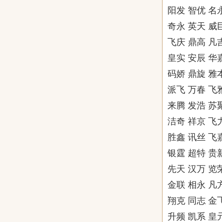
阳发 智优 名
奇永 英天 威
飞庆 鼎高 凡
皇实 安辰 华
码娇 鼎旋 雅
派飞 万春 飞
来腾 发浩 苏
洁奇 祥京 飞
胜鑫 讯丝 飞
银霆 超特 贵
先天 汉万 览
金联 相永 凡
翔克 同志 金
升频 凯系 皇