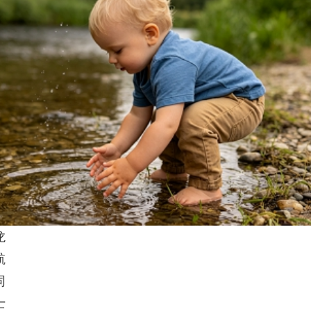
龙
航
同
士