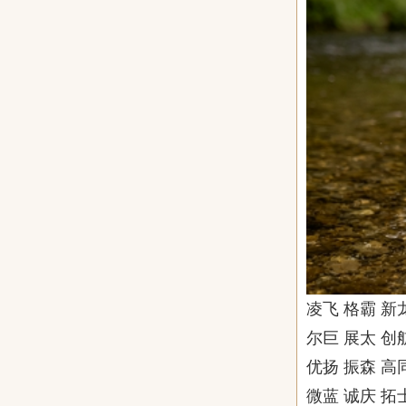
凌飞 格霸 新
尔巨 展太 创
优扬 振森 高
微蓝 诚庆 拓