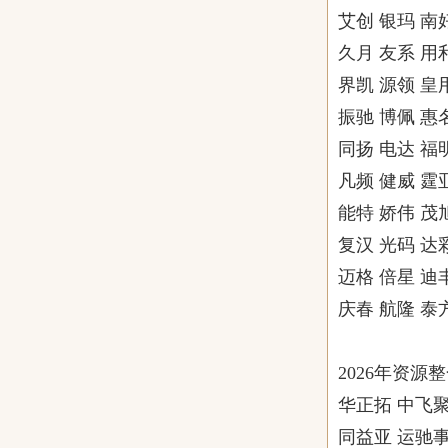
艾创 银玛 南
久月 友系 用
界凯 源领 皇
振驰 博佩 惠
同扬 电达 福
凡频 健威 霆
能特 娇伟 茂
复汉 光码 达
迈格 倍星 迪
庆春 航隆 泰
2026年资源
华正拓 中飞聚
同益亚 运驰事