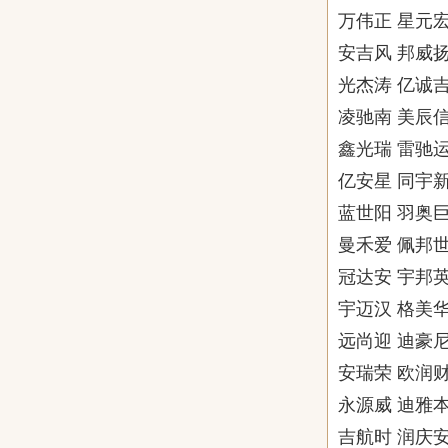
万伟正 星元宏
安吉风 邦威扬
光杰涛 亿诚吉
凌驰南 美辰信
鑫光瑞 雷驰运
亿安星 同宇新
蓝世阳 羽奥巨
曼禾爱 佩邦世
冠达安 宇邦英
宇迈汉 格美华
远尚迎 迪豪尼
安瑞荣 欧润财
永源威 迪雅本
吉航时 润庆安