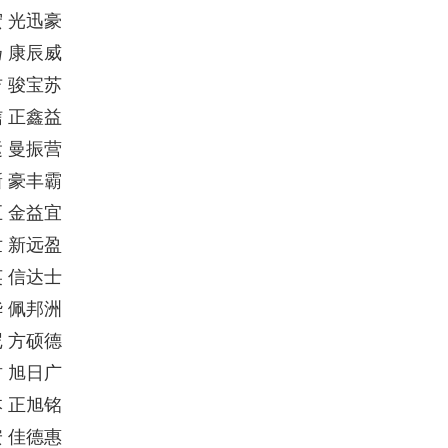
 光迅豪
 康辰威
 骏宝苏
 正鑫益
 曼振营
 豪丰霸
 金益宜
 新远盈
 信达士
 佩邦洲
 方硕德
 旭日广
 正旭铭
 佳德惠