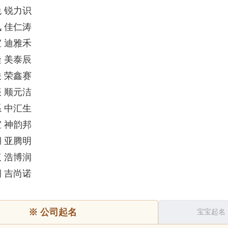
 锐力识
 佳仁涛
 迪雅禾
 美泰辰
 荣鑫赛
 顺元洁
 中汇生
 神韵邦
 亚腾明
 浩博润
 吉尚诺
※
公司起名
宝宝起名