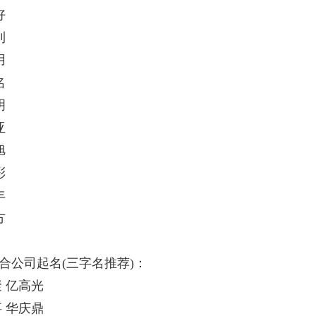
好
利
用
名
明
亚
旭
彩
丰
方
整合公司起名(三字名推荐)：
 亿高光
 华庆鼎