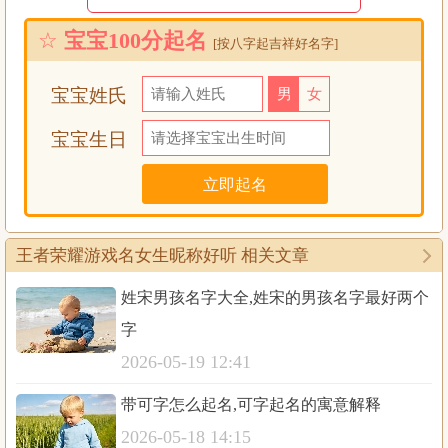
不动则不痛
☆
宝宝100分起名
[按八字起吉祥好名字]
墨竹凉夜影
宝宝姓氏
男
女
世难轮一梦ゝ
宝宝生日
深几许
海|巫山
花拾|夕阳落
王者荣耀游戏名女生昵称好听 相关文章
彼岸灬花开
姓宋男孩名字大全,姓宋的男孩名字最好两个
字
乐天
2026-05-19 12:41
爱星雾环绕
带可字怎么起名,可字起名的寓意解释
,继续颓废
2026-05-18 14:15