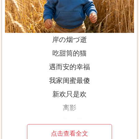
岸の烟づ逝
吃甜筒的猫
遇而安的幸福
我家闺蜜最傻
新欢只是欢
离影
血染轮回
点击查看全文
光浅逝