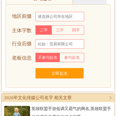
地区前缀
主体字数
二字
三字
四字
行业后缀
老板信息
不参与起名
参与起名
2026年文化传媒公司名字 相关文章
英雄联盟手游低调又霸气的网名,英雄联盟手