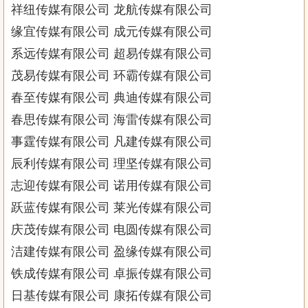
祥纽传媒有限公司 龙航传媒有限公司
缘宜传媒有限公司 成元传媒有限公司
系远传媒有限公司 超易传媒有限公司
茂易传媒有限公司 环霸传媒有限公司
春至传媒有限公司 典迪传媒有限公司
春思传媒有限公司 海雷传媒有限公司
事霆传媒有限公司 凡建传媒有限公司
辰利传媒有限公司 理坚传媒有限公司
志迎传媒有限公司 诺用传媒有限公司
跃蓝传媒有限公司 莱光传媒有限公司
庆茂传媒有限公司 电圆传媒有限公司
洁建传媒有限公司 盈缘传媒有限公司
铁成传媒有限公司 卓振传媒有限公司
日基传媒有限公司 康拓传媒有限公司