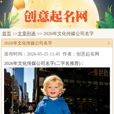
首页
>>
文章列表
>> 2026年文化传媒公司名字
2026年文化传媒公司名字
发布时间：2026-05-25 11:45
作者：创意起名网
2026年文化传媒公司名字(二字名推荐)：