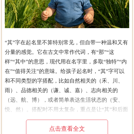
“其”字在起名里不算特别常见，但自带一种温和又有
分量的感觉。它在古文中常作代词，有“那”“这
样”“其中”的意思，现代用在名字里，多取“独特”“内
在”“值得关注”的意味。给孩子起名时，“其”字可以
和不同类型的字搭配，比如自然相关的（禾、川、
雨）、品德相关的（谦、诚、嘉）、志向相关的
（远、航、博），或者简单表达生活状态的（安、
悦、然）。搭配时不用太复杂，重点是让“其”和后面
的字组合起来顺口，意思也清晰，比如男孩可以配硬
点击查看全文
朗点的字，女孩配柔和点的字，中性名字则兼顾两