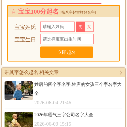
者，这样起出来的名字既有辨识度，又不会显得刻
☆
宝宝100分起名
[按八字起吉祥好名字]
意。
宝宝姓氏
男
女
宝宝生日
30个带“其”字的名字及解释
1. 其安
“其”有“这样”的意思，“安”是平安、安稳。这个名字
带其字怎么起名 相关文章
简单直接，就是希望孩子能过上安稳的生活，少些波
姓唐的四个字名字,姓唐的女孩三个字名字大
折，内心踏实，像小树苗一样稳稳扎根，慢慢长大。
全
2026-06-04 21:46
2. 其悦
“其”在这里有“其中”的意味，“悦”是快乐、愉悦。名
2026年霸气三字公司名字大全
字想表达“在生活的点滴中找到快乐”，希望孩子是个
2026-06-03 15:15