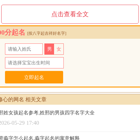
荡漾
点击查看全文
黛兮
00分起名
[按八字起吉祥好名字]
二两
氏
男
女
春荒唐不负你
日
我本无意
Bu可si言义
心人
修心的网名 相关文章
咬否
邢姓女孩起名参考,姓邢的男孩四字名字大全
一剑轻安
2026-05-29 17:40
葑吢絕纞︵
带淼字怎么起名,淼字起名的寓意解释