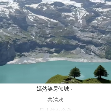
嫣然笑尽倾城╮
共清欢
是止你有个罩