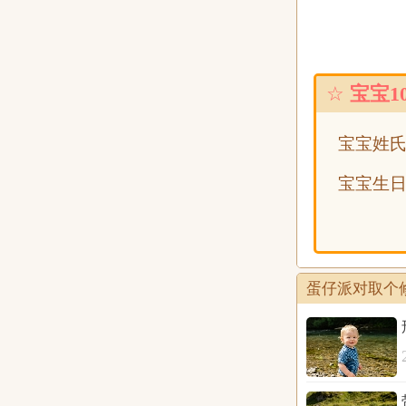
☆
宝宝1
宝宝姓
宝宝生
蛋仔派对取个